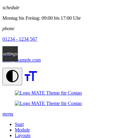
✕
schedule
Montag bis Freitag: 09:00 bis 17:00 Uhr
phone
01234 - 1234 567
email
settings
info@example.com
menu
Start
Module
Layouts