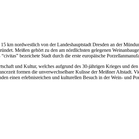
a 15 km nordwestlich von der Landeshauptstadt Dresden an der Mündun
ründet. Meißen gehört zu den am nördlichsten gelegenen Weinanbaugebi
“civitas” bezeichete Stadt durch die erste europäische Porzellanmanuf
tschaft und Kultur, welches aufgrund des 30-jährigen Krieges und den
sancezeit formen die unverwechselbare Kulisse der Meißner Altstadt. V
en einen erlebnisreichen und kulturellen Besuch in der Wein- und Porz