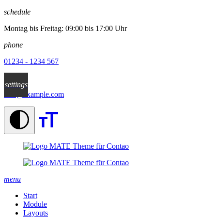
✕
schedule
Montag bis Freitag: 09:00 bis 17:00 Uhr
phone
01234 - 1234 567
email
settings
info@example.com
menu
Start
Module
Layouts