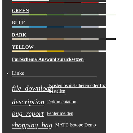
GREEN
BLUE
DARK
YELLOW
Farbschema-Auswahl zurücksetzen
Links
Kostenlos installieren oder Lizenz
file_download
bestellen
description
Dokumentation
bug_report
Fehler melden
shopping_bag
MATE Isotope Demo