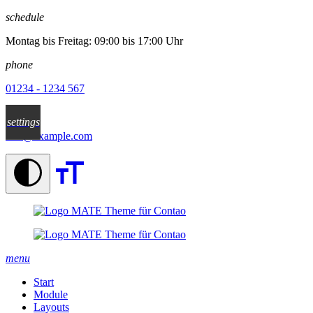
✕
schedule
Montag bis Freitag: 09:00 bis 17:00 Uhr
phone
01234 - 1234 567
email
settings
info@example.com
menu
Start
Module
Layouts