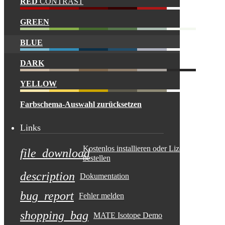
RED
CONTRAST
GREEN
BLUE
DARK
YELLOW
Farbschema-Auswahl zurücksetzen
Links
Kostenlos installieren oder Lizenz
file_download
bestellen
description
Dokumentation
bug_report
Fehler melden
shopping_bag
MATE Isotope Demo