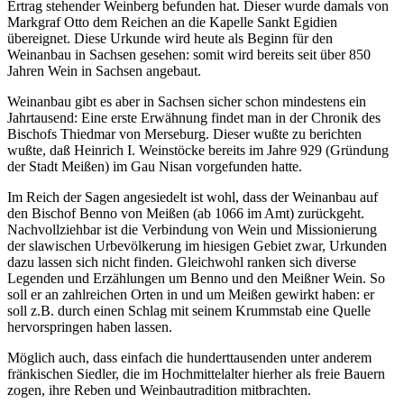
Ertrag stehender Weinberg befunden hat. Dieser wurde damals von
Markgraf Otto dem Reichen an die Kapelle Sankt Egidien
übereignet. Diese Urkunde wird heute als Beginn für den
Weinanbau in Sachsen gesehen: somit wird bereits seit über 850
Jahren Wein in Sachsen angebaut.
Weinanbau gibt es aber in Sachsen sicher schon mindestens ein
Jahrtausend: Eine erste Erwähnung findet man in der Chronik des
Bischofs Thiedmar von Merseburg. Dieser wußte zu berichten
wußte, daß Heinrich I. Weinstöcke bereits im Jahre 929 (Gründung
der Stadt Meißen) im Gau Nisan vorgefunden hatte.
Im Reich der Sagen angesiedelt ist wohl, dass der Weinanbau auf
den Bischof Benno von Meißen (ab 1066 im Amt) zurückgeht.
Nachvollziehbar ist die Verbindung von Wein und Missionierung
der slawischen Urbevölkerung im hiesigen Gebiet zwar, Urkunden
dazu lassen sich nicht finden. Gleichwohl ranken sich diverse
Legenden und Erzählungen um Benno und den Meißner Wein. So
soll er an zahlreichen Orten in und um Meißen gewirkt haben: er
soll z.B. durch einen Schlag mit seinem Krummstab eine Quelle
hervorspringen haben lassen.
Möglich auch, dass einfach die hunderttausenden unter anderem
fränkischen Siedler, die im Hochmittelalter hierher als freie Bauern
zogen, ihre Reben und Weinbautradition mitbrachten.