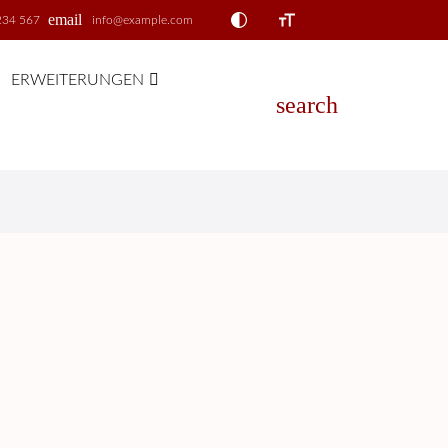
email
234 567
info@example.com
ERWEITERUNGEN
search