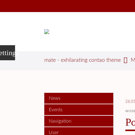
ettings
mate - exhilarating contao theme
M
News
26.0
Events
WISS
Po
Navigation
User