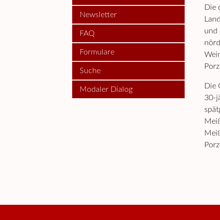
Die 
Newsletter
Land
und 
FAQ
nörd
Formulare
Wein
Porz
Suche
Die 
Modaler Dialog
30-j
spät
Meiß
Meiß
Porz