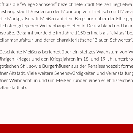
oft als die “Wiege Sachsens” bezeichnete Stadt Meißen liegt etw
eshauptstadt Dresden an der Mündung von Triebisch und Meisa 
die Markgrafschaft Meißen auf dem Bergsporn über der Elbe ge
lichsten gelegenen Weinanbaugebieten in Deutschland und befin
straße. Bekannt wurde die im Jahre 1150 ertmals als “civitas” be
ellanmanufaktur und deren charakteristische “Blauen Schwerter”.
Geschichte Meißens berichtet über ein stetiges Wachstum von Wi
ährigen Krieges und den Kriegsjahren im 18. und 19. Jh. unterb
gotischen Stil, sowie Bürgerhäuser aus der Renaissancezeit form
ner Altstadt. Viele weitere Sehenswürdigkeiten und Veranstaltun
ner Weihnacht, in und um Meißen runden einen erlebnisreichen 
ellanstadt ab.