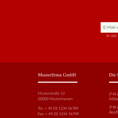
E-
Mail-
In de
Adresse
Musterfirma GmbH
Die 
Musterstraße 12
27.01.
00000 Musterhausen
Mitt
27.01.
Tel.: + 49 (0) 1234 56789
Ausf
Fax: + 49 (0) 1234 56789