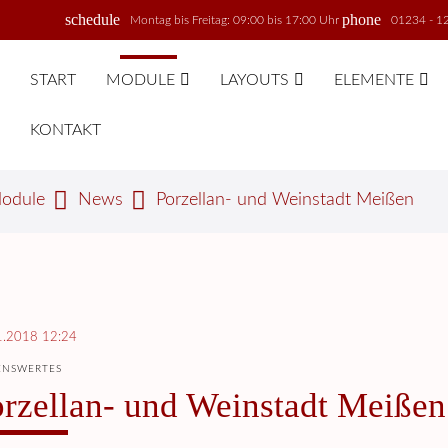
schedule
phone
Montag bis Freitag: 09:00 bis 17:00 Uhr
01234 - 1
START
MODULE
LAYOUTS
ELEMENTE
KONTAKT
odule
News
Porzellan- und Weinstadt Meißen
1.2018 12:24
ENSWERTES
rzellan- und Weinstadt Meißen