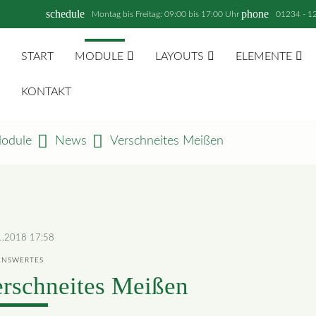
schedule
phone
Montag bis Freitag: 09:00 bis 17:00 Uhr
01234 - 1
START
MODULE
LAYOUTS
ELEMENTE
KONTAKT
odule
News
Verschneites Meißen
1.2018 17:58
ENSWERTES
rschneites Meißen