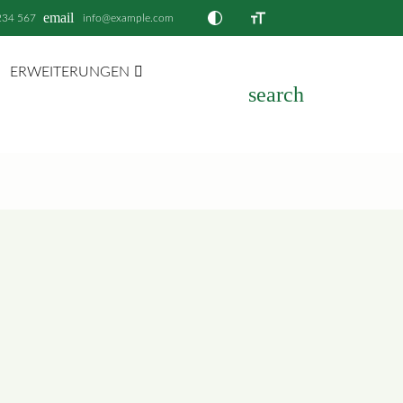
email
234 567
info@example.com
ERWEITERUNGEN
search