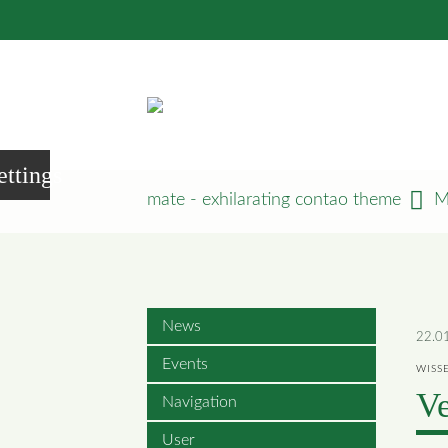
ettings
mate - exhilarating contao theme
M
News
22.0
Events
WISS
Ve
Navigation
User