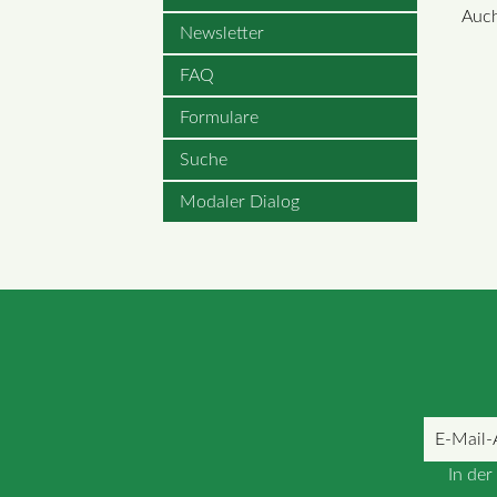
Auch
Newsletter
FAQ
Formulare
Suche
Modaler Dialog
E-
Mail-
In de
Adresse