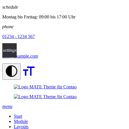
✕
schedule
Montag bis Freitag: 09:00 bis 17:00 Uhr
phone
01234 - 1234 567
email
settings
info@example.com
menu
Start
Module
Layouts