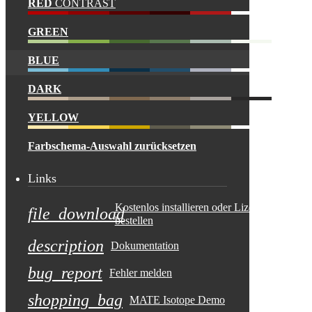
RED
CONTRAST
GREEN
BLUE
DARK
YELLOW
Farbschema-Auswahl zurücksetzen
Links
Kostenlos installieren oder Lizenz
file_download
bestellen
description
Dokumentation
bug_report
Fehler melden
shopping_bag
MATE Isotope Demo