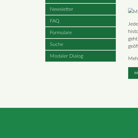
Newsletter
FAQ
Jede
hist
Formulare
geht
Suche
geöff
Modaler Dialog
Mehr
M