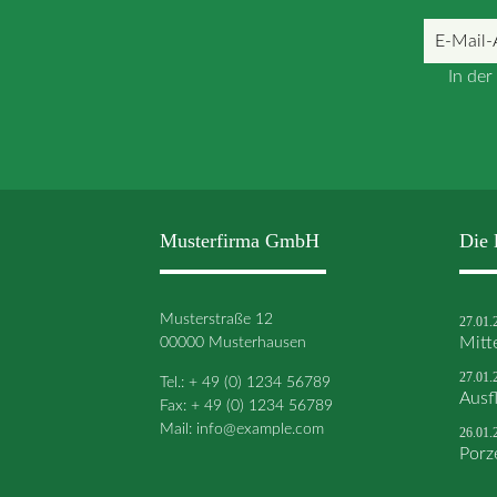
E-
Mail-
In de
Adresse
Musterfirma GmbH
Die 
Musterstraße 12
27.01.
00000 Musterhausen
Mitt
27.01.
Tel.: + 49 (0) 1234 56789
Ausf
Fax: + 49 (0) 1234 56789
Mail:
info@example.com
26.01.
Porz