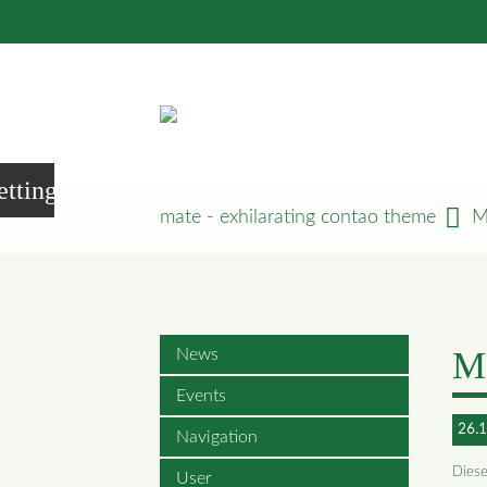
ettings
mate - exhilarating contao theme
M
M
News
Events
26.1
Navigation
Diese
User