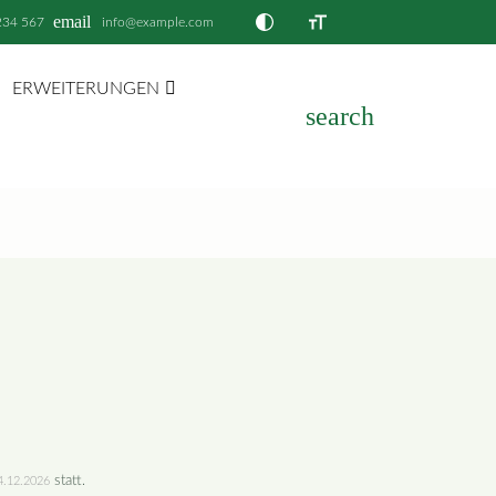
email
234 567
info@example.com
ERWEITERUNGEN
search
statt.
4.12.2026