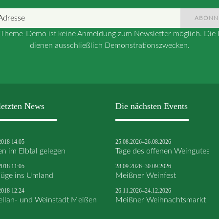
ABONN
r Theme-Demo ist keine Anmeldung zum Newsletter möglich. Die I
dienen ausschließlich Demonstrationszwecken.
letzten News
Die nächsten Events
2018 14:05
25.08.2026–26.08.2026
en im Elbtal gelegen
Tage des offenen Weingutes
2018 11:05
28.09.2026–30.09.2026
lüge ins Umland
Meißner Weinfest
2018 12:24
26.11.2026–24.12.2026
ellan- und Weinstadt Meißen
Meißner Weihnachtsmarkt