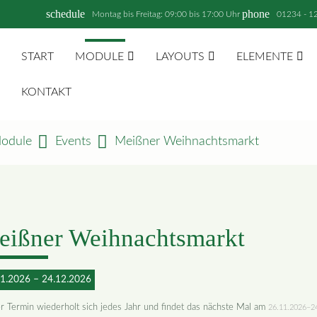
schedule
phone
Montag bis Freitag: 09:00 bis 17:00 Uhr
01234 - 1
START
MODULE
LAYOUTS
ELEMENTE
KONTAKT
odule
Events
Meißner Weihnachtsmarkt
eißner Weihnachtsmarkt
1.2026 – 24.12.2026
r Termin wiederholt sich jedes Jahr und findet das nächste Mal am
26.11.2026–2