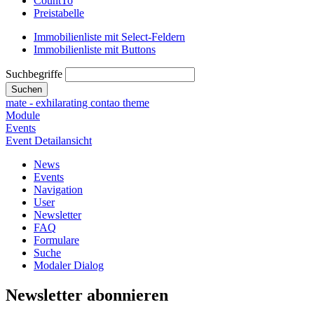
CountTo
Preistabelle
Immobilienliste mit Select-Feldern
Immobilienliste mit Buttons
Suchbegriffe
Suchen
mate - exhilarating contao theme
Module
Events
Event Detailansicht
News
Events
Navigation
User
Newsletter
FAQ
Formulare
Suche
Modaler Dialog
Newsletter abonnieren