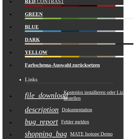
RED
CONTRAST
GREEN
BLUE
DARK
YELLOW
Farbschema-Auswahl zurücksetzen
Links
Kostenlos installieren oder Lizenz
file_download
bestellen
description
Dokumentation
bug_report
Fehler melden
shopping_bag
MATE Isotope Demo