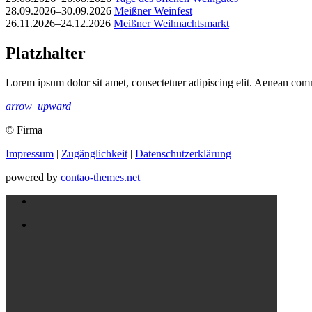
28.09.2026–30.09.2026
Meißner Weinfest
26.11.2026–24.12.2026
Meißner Weihnachtsmarkt
Platzhalter
Lorem ipsum dolor sit amet, consectetuer adipiscing elit. Aenean com
arrow_upward
© Firma
Impressum
|
Zugänglichkeit
|
Datenschutz­erklärung
powered by
contao-themes.net