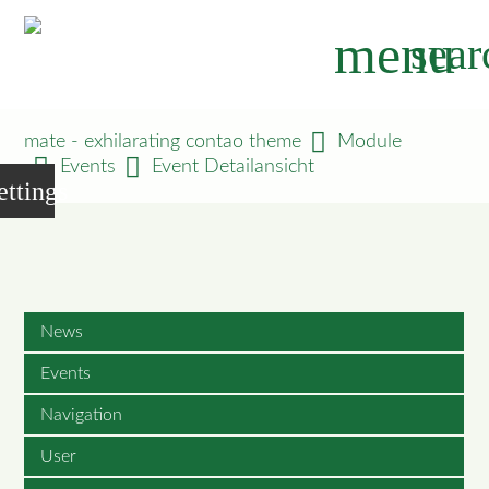
menu
sear
mate - exhilarating contao theme
Module
Events
Event Detailansicht
ettings
News
Events
Navigation
User