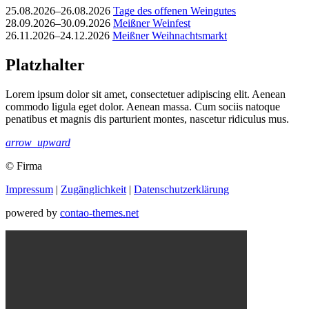
25.08.2026–26.08.2026
Tage des offenen Weingutes
28.09.2026–30.09.2026
Meißner Weinfest
26.11.2026–24.12.2026
Meißner Weihnachtsmarkt
Platzhalter
Lorem ipsum dolor sit amet, consectetuer adipiscing elit. Aenean
commodo ligula eget dolor. Aenean massa. Cum sociis natoque
penatibus et magnis dis parturient montes, nascetur ridiculus mus.
arrow_upward
© Firma
Impressum
|
Zugänglichkeit
|
Datenschutz­erklärung
powered by
contao-themes.net