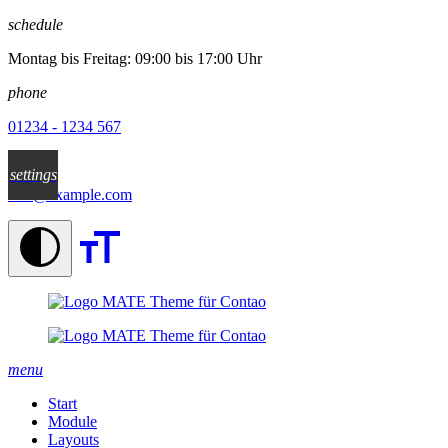
✕
schedule
Montag bis Freitag: 09:00 bis 17:00 Uhr
phone
01234 - 1234 567
email
settings
info@example.com
menu
Start
Module
Layouts